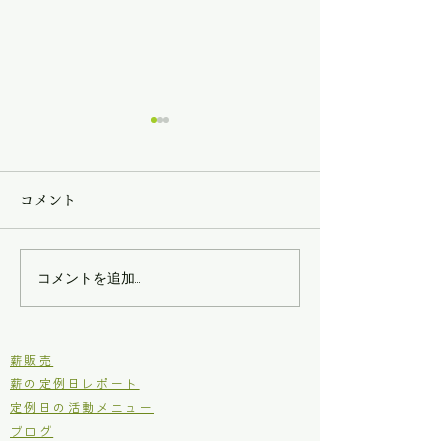
コメント
コメントを追加…
森の居場所作り騒動記－
森の居場所作り
３
２
​薪販売
薪の定例日レポート
定例日の活動メニュー
ブログ