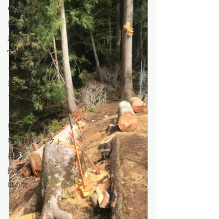
いきもの
薪販売
森林整備
TreeClimb
モモンガハウス
共同作業
ウッドクラフト
メディア
里山シネマ
香りプロジェクト
視察
授業
里の味