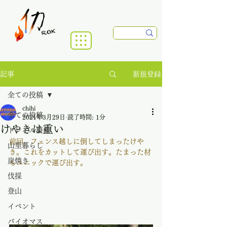
新規登録
記事
全ての投稿
chihi
全ての投稿
2021年3月29日
読了時間: 1分
けやきは重い
トレイル整備
前回、フェンス越しに倒してしまったけや
山里暮らし
き。これをカットして運び出す。たまった材
炭焼き
もユニックで運び出す。
伐採
登山
イベント
バイオマス