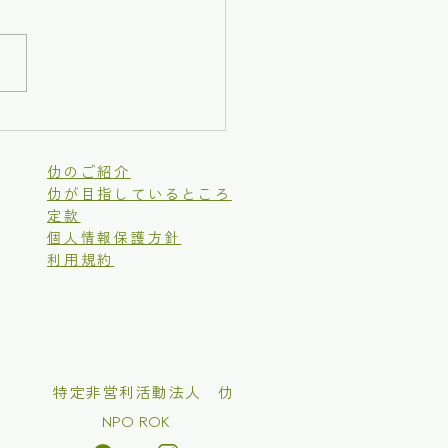
居場所作り騒動記－４
仂のご紹介
仂が目指しているところ
定款
個人情報保護方針
利用規約
​特定非営利活動法人 仂
NPO ROK