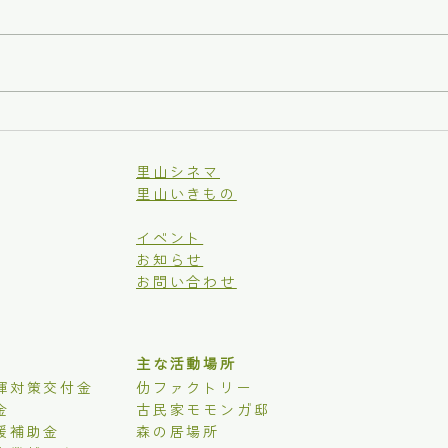
森の
香りプロジェクト本格始動！
里山シネマ
里山いきもの
イベント
お知らせ
お問い合わせ
主な活動場所
揮対策交付金
仂ファクトリー
金
古民家モモンガ邸
援補助金
森の居場所