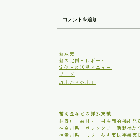
コメントを追加…
年忘れ餅つき会
​薪販売
薪の定例日レポート
定例日の活動メニュー
ブログ
原木からの木工
補助金などの採択実績
林野庁 森林・山村多面的機能発
​神奈川県 ボランタリー活動補助
​神奈川県 もり・みず市民事業支