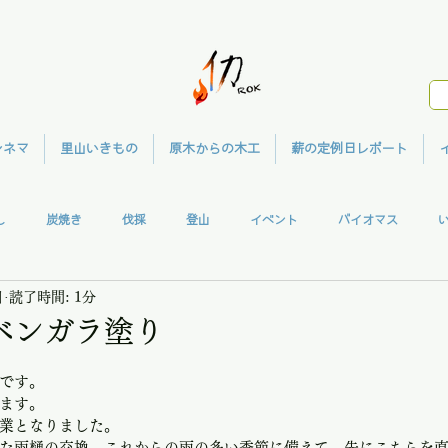
シネマ
里山いきもの
原木からの木工
薪の定例日レポート
し
炭焼き
伐採
登山
イベント
バイオマス
日
読了時間: 1分
ガハウス
共同作業
ウッドクラフト
メディア
里山シネマ
ベンガラ塗り
です。
ます。
業となりました。
た雨樋の交換。これからの雨の多い季節に備えて、先にこちらを