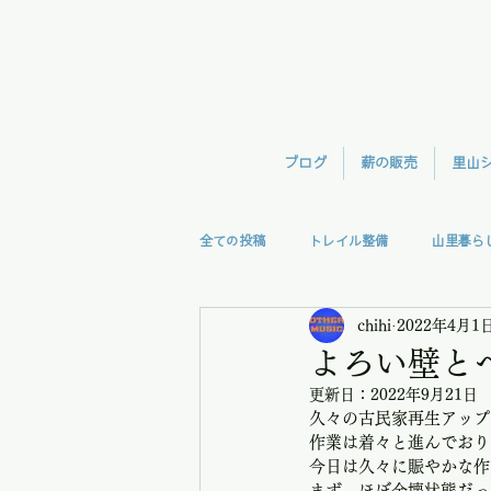
ブログ
薪の販売
里山
全ての投稿
トレイル整備
山里暮ら
chihi
2022年4月1
森林整備
TreeClimb
モモン
よろい壁と
更新日：
2022年9月21日
視察
授業
里の味
久々の古民家再生アップ
作業は着々と進んでおり
今日は久々に賑やかな作
まず、ほぼ全壊状態だっ