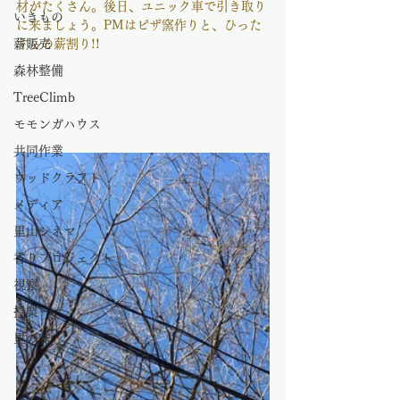
材がたくさん。後日、ユニック車で引き取り
いきもの
に来ましょう。PMはピザ窯作りと、ひった
薪販売
すらの薪割り!!
森林整備
TreeClimb
モモンガハウス
共同作業
ウッドクラフト
メディア
里山シネマ
香りプロジェクト
視察
授業
里の味