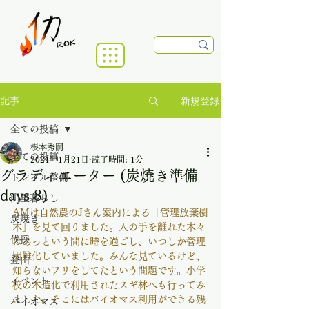
新規登録
記事
全ての投稿
根本秀嗣
全ての投稿
2021年1月21日
読了時間: 1分
グラディエーター (炭焼き準備
トレイル整備
days 8)
山里暮らし
AMは自然農のJさん案内による「管理放棄樹
炭焼き
木」を見て回りました。人の手を離れた木々
伐採
はあっという間に時を過ごし、いつしか管理
困難化していました。みんな見ているけど、
登山
知らないフリをしてたという問題です。小学
イベント
校の木造化で利用されたスギ林へも行ってみ
ました。そこにはバイオマス利用ができる残
バイオマス