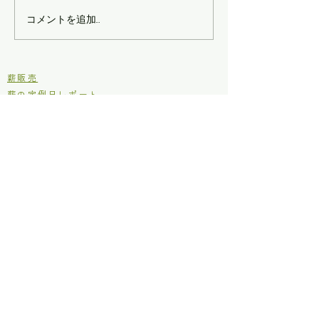
コメントを追加…
協仂作業(2023.11/4) 〜
顔ぶれは多彩！
おひさしぶりのグリーン
賑やかな薪割り
ヒル〜
​薪販売
薪の定例日レポート
定例日の活動メニュー
ブログ
里山シネマ
里山いきもの
原木からの木工
イベント
お知らせ
仂のご紹介
仂が目指しているところ
定款
個人情報保護方針
利用規約
お問い合わせ