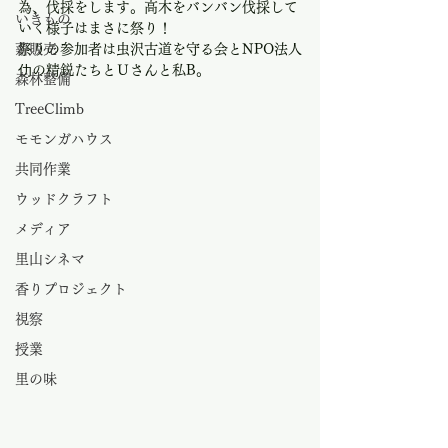
為、伐採をします。高木をバンバン伐採して
いきもの
いく様子はまさに祭り！
薪販売
祭りの参加者は虫沢古道を守る会とNPO法人
仂の精鋭たちとＵさんと私B。
森林整備
TreeClimb
モモンガハウス
共同作業
ウッドクラフト
メディア
里山シネマ
香りプロジェクト
視察
授業
里の味