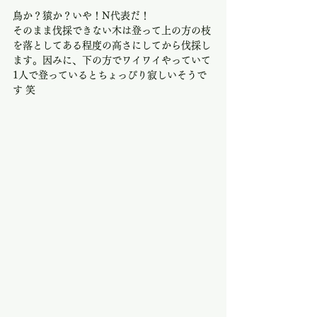
鳥か？猿か？いや！N代表だ！
そのまま伐採できない木は登って上の方の枝
を落としてある程度の高さにしてから伐採し
ます。因みに、下の方でワイワイやっていて
1人で登っているとちょっぴり寂しいそうで
す 笑