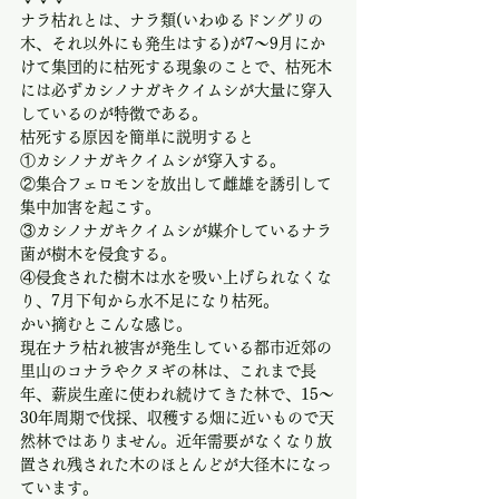
ナラ枯れとは、ナラ類(いわゆるドングリの
木、それ以外にも発生はする)が7～9月にか
けて集団的に枯死する現象のことで、枯死木
には必ずカシノナガキクイムシが大量に穿入
しているのが特徴である。
枯死する原因を簡単に説明すると
①カシノナガキクイムシが穿入する。
②集合フェロモンを放出して雌雄を誘引して
集中加害を起こす。
③カシノナガキクイムシが媒介しているナラ
菌が樹木を侵食する。
④侵食された樹木は水を吸い上げられなくな
り、7月下旬から水不足になり枯死。
かい摘むとこんな感じ。
現在ナラ枯れ被害が発生している都市近郊の
里山のコナラやクヌギの林は、これまで長
年、薪炭生産に使われ続けてきた林で、15～
30年周期で伐採、収穫する畑に近いもので天
然林ではありません。近年需要がなくなり放
置され残された木のほとんどが大径木になっ
ています。