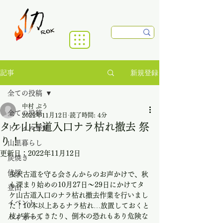
新規登録
記事
全ての投稿
中村 ぶう
全ての投稿
2022年11月12日
読了時間: 4分
タケ山古道入口ナラ枯れ撤去 祭
トレイル整備
り！
山里暮らし
更新日：
2022年11月12日
炭焼き
伐採
虫沢古道を守る会さんからのお声かけで、秋
も深まり始めの10月27日～29日にかけてタ
登山
ケ山古道入口のナラ枯れ撤去作業を行いまし
イベント
た！10本以上あるナラ枯れ…放置しておくと
枝が落ちてきたり、倒木の恐れもあり危険な
バイオマス