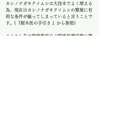
カシノナガキクイムシは大径木でよく増える
為、現在はカシノナガキクイムシの繁殖に有
利な条件が揃ってしまっていると言うことで
す。(『樹木医の手引き 』から参照)
ここから先は環境教育など環境保護活動に携
わるBのイチ個人の見解と言うことをご了承
の上でお読み頂きたいのですが、
カシノナガキクイムシは大径木を好む性質か
ら本来は天然林の中では間伐の役割を果たす
生き物だと思うのです。これが若い木を好ん
でいたら循環が上手くいきませんが、大径
木…老木を枯死させ間伐する事により若齢林
に生まれ変わらせてくれる…ナラ菌を媒介し
ている事も含めてそう言う生き物なのではな
いかと。
ただ、人間の手によって形を変えられ、その
後放置された林によって増え過ぎてしまえ
ば、その循環はやはり上手くいかなくなって
しまう…むしろ悪循環にはまってしまうかも
しれません。