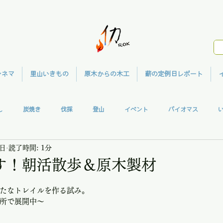
シネマ
里山いきもの
原木からの木工
薪の定例日レポート
し
炭焼き
伐採
登山
イベント
バイオマス
0日
読了時間: 1分
ガハウス
共同作業
ウッドクラフト
メディア
里山シネマ
す！朝活散歩＆原木製材
たなトレイルを作る試み。
所で展開中〜