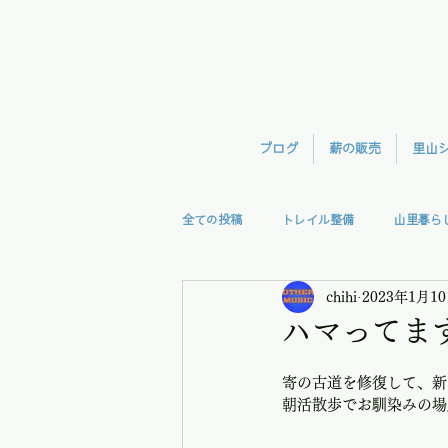
ブログ
薪の販売
里山
全ての投稿
トレイル整備
山里暮ら
chihi
2023年1月1
森林整備
TreeClimb
モモン
ハマってま
視察
授業
里の味
寄の古道を修復して、新
朝活散歩でお馴染みの場