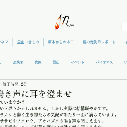
シネマ
里山いきもの
原木からの木工
薪の定例日レポート
し
炭焼き
伐採
登山
イベント
バイオマス
日
読了時間: 2分
ガハウス
共同作業
ウッドクラフト
メディア
里山シネマ
鳴き声に耳を澄ませ
ていますか？
い
と思うかもしれません。しかし実際は結構
賑やか
です。
サカサと動く
生き物たちの気配があたり一面に満ちて
います。
ササビやフクロウ、アオバズクの鳴き声も聞こえます。