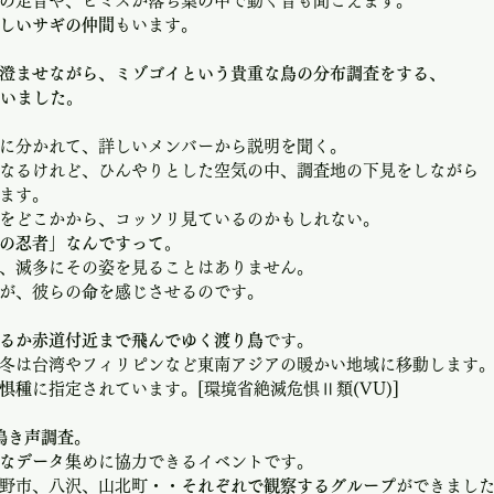
の足音や、ヒミズが落ち葉の中で動く音も聞こえます。
しいサギの仲間
もいます。
澄ませながら、ミゾゴイという貴重な鳥の分布調査をする、
行いました。
に分かれて、詳しいメンバーから説明を聞く。
なるけれど、ひんやりとした空気の中、調査地の下見をしながら
ます。
をどこかから、コッソリ見ているのかもしれない。
の忍者」なんですって。
、滅多にその姿を見ることはありません。
が、彼らの
命
を感じさせるのです。
るか赤道付近まで飛んでゆく渡り鳥
です。
冬は台湾やフィリピンなど東南アジアの暖かい地域に移動します
惧種
に指定されています。[環境省絶滅危惧Ⅱ類(VU)]
鳴き声調査
。
なデータ
集めに協力できるイベントです。
野市、八沢、山北町・・
それぞれで観察するグループ
ができまし