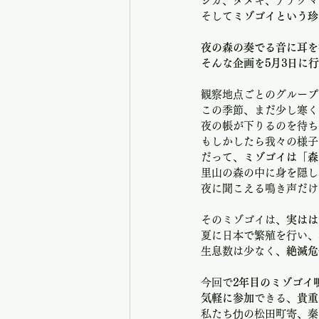
シカ、タヌキ、アナグマ
そして
ミゾゴイという珍
夜の森の奏でる音に耳を
そんな企画を5月3日に
観察地点ごとのグループ
この季節、まだ少し寒く
夜の帳が下りるのを待ち
もしかしたら我々の様子
だって、
ミゾゴイは「森
里山の森の中に身を隠し
夜に聞こえる鳴き声だけ
そのミゾゴイは、
実はは
夏に日本で繁殖を行い、
生息数は少なく、
絶滅危
今回で
2年目のミゾゴイ
気軽に参加
できる、
貴重
私たち仂の松田町寄、秦