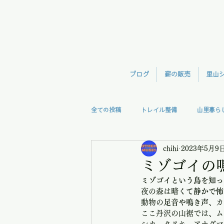
ブログ
薪の販売
里山
全ての投稿
トレイル整備
山里暮ら
chihi
2023年5月9
森林整備
TreeClimb
モモン
ミゾゴイの
ミゾゴイという鳥を知っ
視察
授業
里の味
夜の森は
暗くて静かで怖
動物の
足音や鳴き声
、カ
ここ丹沢の山裾では、ム