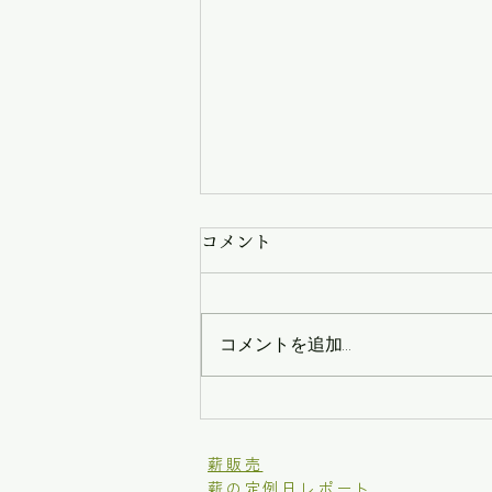
コメント
コメントを追加…
ドサバラSumiyaki-Camp
​薪販売
薪の定例日レポート