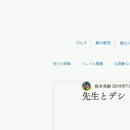
ブログ
薪の販売
里山
全ての投稿
トレイル整備
山里暮ら
根本秀嗣
2019年7
森林整備
TreeClimb
モモン
先生とデシ
視察
授業
里の味