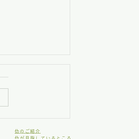
回現場王！
仂のご紹介
仂が目指しているところ