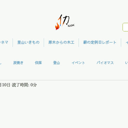
シネマ
里山いきもの
原木からの木工
薪の定例日レポート
し
炭焼き
伐採
登山
イベント
バイオマス
月10日
読了時間: 0分
ガハウス
共同作業
ウッドクラフト
メディア
里山シネマ