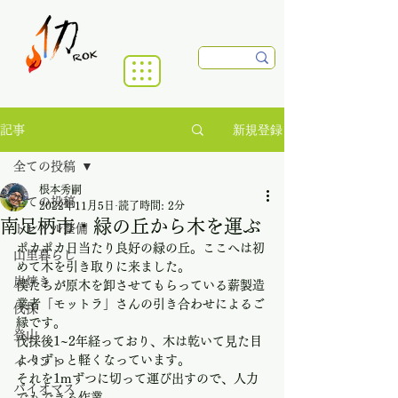
新規登録
記事
全ての投稿
根本秀嗣
全ての投稿
2022年11月5日
読了時間: 2分
南足柄市・緑の丘から木を運ぶ
トレイル整備
ポカポカ日当たり良好の緑の丘。ここへは初
山里暮らし
めて木を引き取りに来ました。
炭焼き
僕たちが原木を卸させてもらっている薪製造
業者「モットラ」さんの引き合わせによるご
伐採
縁です。
登山
伐採後1~2年経っており、木は乾いて見た目
よりずっと軽くなっています。
イベント
それを1mずつに切って運び出すので、人力
バイオマス
でもできる作業。