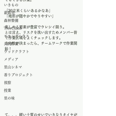
いきもの
「30立米くらいあるかなあ」
薪販売
「地形が隠やかでやりやすい」
森林整備
楽しめる要素が豊富でウレシイ限り。
TreeClimb
とは言え、リスクを洗い出すためメンバー皆
モモンガハウス
で作業区域をよくチェックします。
方向性が決まったら、チームワークで作業開
共同作業
始！
ウッドクラフト
メディア
里山シネマ
香りプロジェクト
視察
授業
里の味
て、、、緩い土質のせいでいきなりタイヤが