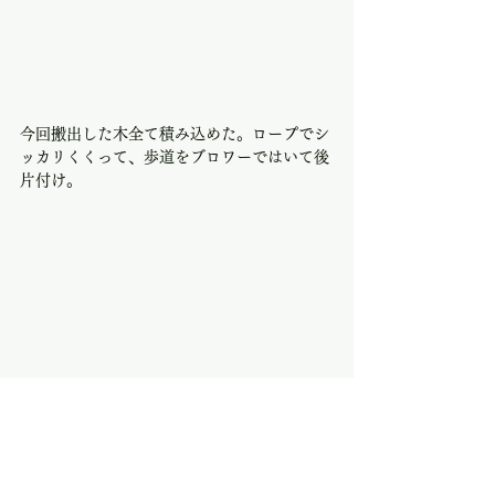
今回搬出した木全て積み込めた。ロープでシ
ッカリくくって、歩道をブロワーではいて後
片付け。
早上がりしたSさんをのぞく３名で。お疲れ
様でした！