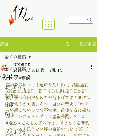
新規登録
記事
全ての投稿
NPOROK
全ての投稿
2021年5月10日
読了時間: 1分
堂平ワーク
トレイル整備
堂平での荷下げ！道のり約1キロ、高低差約
山里暮らし
300mを1泊2日。初日は3往復し2日目は2往
炭焼き
復。僕は今回が初めての荷下げです！30キロ
を背負うのも初。かつ、自分の背より1mぐ
伐採
らい超えているので不安定。前後左右に揺ら
登山
れバランスもとりずらく悪戦苦闘。Nさん、
Kさんはどんどん先へ行き、同じものを背負
イベント
っていると思えない程の余裕でした（笑）3
バイオマス
往復目となると肩も足も疲労が、、歩幅に合