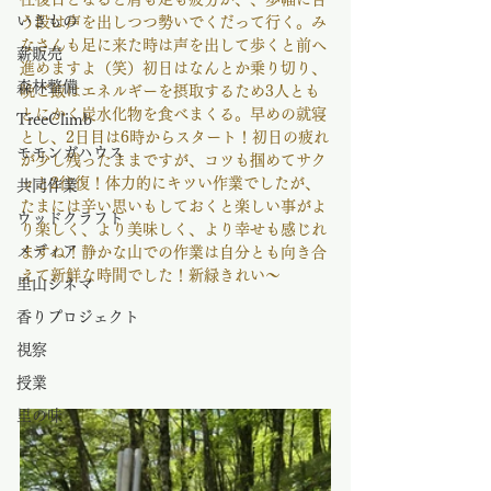
いきもの
う段は声を出しつつ勢いでくだって行く。み
なさんも足に来た時は声を出して歩くと前へ
薪販売
進めますよ（笑）初日はなんとか乗り切り、
森林整備
晩ご飯はエネルギーを摂取するため3人とも
とにかく炭水化物を食べまくる。早めの就寝
TreeClimb
とし、2日目は6時からスタート！初日の疲れ
モモンガハウス
が少し残ったままですが、コツも掴めてサク
ッと2往復！体力的にキツい作業でしたが、
共同作業
たまには辛い思いもしておくと楽しい事がよ
ウッドクラフト
り楽しく、より美味しく、より幸せも感じれ
メディア
ますね！静かな山での作業は自分とも向き合
えて新鮮な時間でした！新緑きれい〜
里山シネマ
香りプロジェクト
視察
授業
里の味