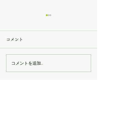
コメント
コメントを追加…
丹沢の秘境！ユーシンツ
グループ山行で
アー ～歩荷プチ体験～
へ
​薪販売
薪の定例日レポート
定例日の活動メニュー
ブログ
里山シネマ
里山いきもの
原木からの木工