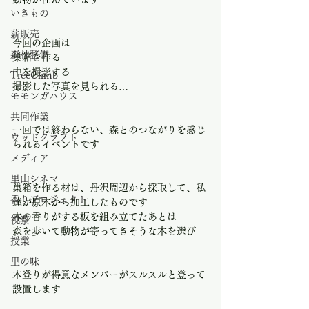
いきもの
薪販売
今回の企画は
森林整備
巣箱を作る
中を撮影する
TreeClimb
撮影した写真を見られる…
モモンガハウス
共同作業
一回では終わらない、森とのつながりを感じ
ウッドクラフト
られるイベントです
メディア
里山シネマ
巣箱を作る材は、丹沢周辺から採取して、私
香りプロジェクト
達が原木から加工したものです
木の香りがする板を組み立てたあとは
視察
森を歩いて動物が寄ってきそうな木を選び
授業
里の味
木登りが得意なメンバーがスルスルと登って
設置します