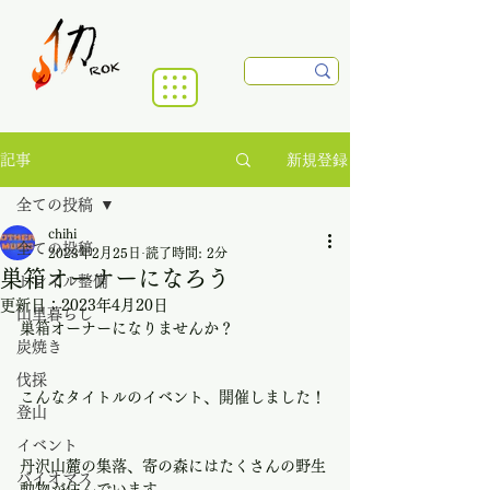
新規登録
記事
全ての投稿
chihi
全ての投稿
2023年2月25日
読了時間: 2分
巣箱オーナーになろう
トレイル整備
更新日：
2023年4月20日
山里暮らし
巣箱オーナーになりませんか？
炭焼き
伐採
こんなタイトルのイベント、開催しました！
登山
イベント
丹沢山麓の集落、寄の森にはたくさんの野生
バイオマス
動物が住んでいます