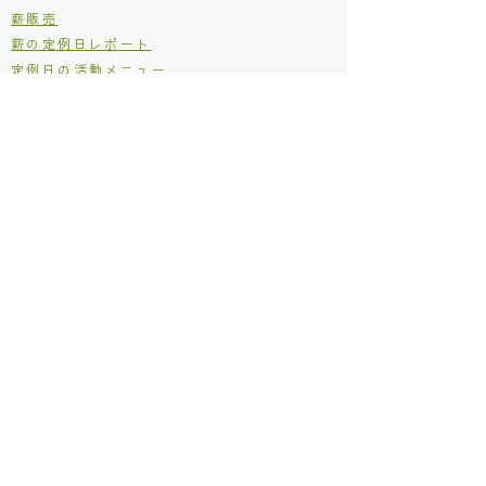
​薪販売
薪の定例日レポート
定例日の活動メニュー
ブログ
里山シネマ
里山いきもの
原木からの木工
イベント
お知らせ
仂のご紹介
仂が目指しているところ
定款
個人情報保護方針
利用規約
お問い合わせ
補助金などの採択実績
林野庁 森林・山村多面的機能発揮対策交付金
​神奈川県 ボランタリー活動補助金