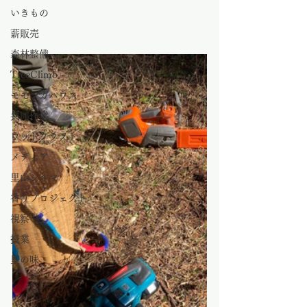
いきもの
薪販売
森林整備
TreeClimb
モモンガハウス
共同作業
ウッドクラフト
メディア
里山シネマ
香りプロジェクト
視察
授業
里の味