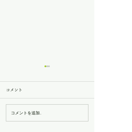
コメント
コメントを追加…
香りプロジェクト本格始
森の居場所作り
動！
３