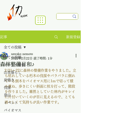
新規登録
記事
全ての投稿
sawako nemoto
全ての投稿
2022年2月22日
読了時間: 1分
森林整備日和♪
トレイル整備
2/21～22に森林の整備作業をやりました。立
山里暮らし
ち枯れしている朽木の伐採やバラバラに倒れ
炭焼き
ている倒木をバイオマス用に1mで切って積
み重ね、歩きにくい斜面に杭を打って、階段
伐採
を作りました。雑然としていた林内がキレイ
登山
に片付いていくのが目に見えるので、とても
清々しくて気持ちが良い作業です。
イベント
バイオマス