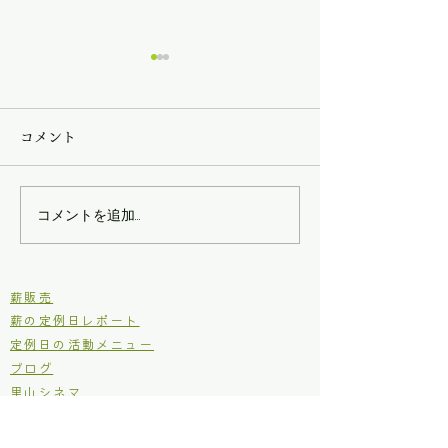
コメント
第三回現場王！
第二回現場王！
コメントを追加…
​薪販売
薪の定例日レポート
定例日の活動メニュー
ブログ
里山シネマ
里山いきもの
原木からの木工