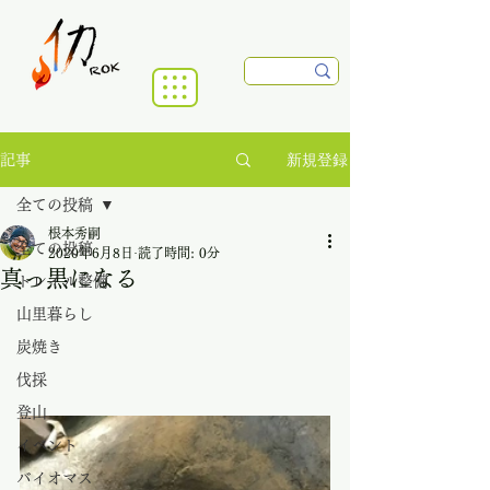
新規登録
記事
全ての投稿
根本秀嗣
全ての投稿
2020年6月8日
読了時間: 0分
真っ黒になる
トレイル整備
山里暮らし
炭焼き
伐採
登山
イベント
バイオマス