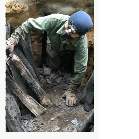
いきもの
薪販売
森林整備
TreeClimb
モモンガハウス
共同作業
ウッドクラフト
メディア
里山シネマ
香りプロジェクト
視察
授業
里の味