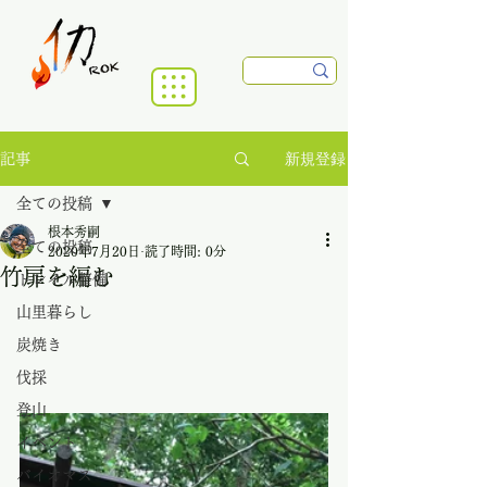
新規登録
記事
全ての投稿
根本秀嗣
全ての投稿
2020年7月20日
読了時間: 0分
竹扉を編む
トレイル整備
山里暮らし
炭焼き
伐採
登山
イベント
バイオマス