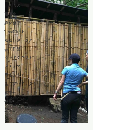
いきもの
薪販売
森林整備
TreeClimb
モモンガハウス
共同作業
ウッドクラフト
メディア
里山シネマ
香りプロジェクト
視察
授業
里の味