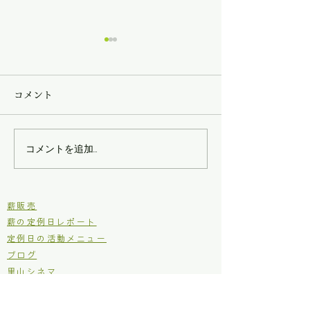
コメント
第三回現場王！
第二回現場王！
コメントを追加…
​薪販売
薪の定例日レポート
定例日の活動メニュー
ブログ
里山シネマ
里山いきもの
原木からの木工