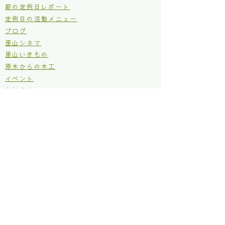
薪の定例日レポート
定例日の活動メニュー
ブログ
里山シネマ
里山いきもの
原木からの木工
イベント
お知らせ
仂のご紹介
仂が目指しているところ
定款
個人情報保護方針
利用規約
お問い合わせ
補助金などの採択実績
林野庁 森林・山村多面的機能発揮対策交付金
​神奈川県 ボランタリー活動補助金
​神奈川県 もり・みず市民事業支援補助金