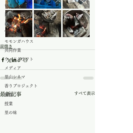
いきもの
薪販売
森林整備
TreeClimb
モモンガハウス
炭焼き
共同作業
ウッドクラフト
メディア
里山シネマ
香りプロジェクト
すべて表示
最新記事
視察
授業
里の味