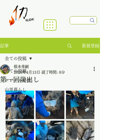
新規登録
記事
全ての投稿
根本秀嗣
全ての投稿
2020年4月13日
読了時間: 0分
第一回炭出し
トレイル整備
山里暮らし
炭焼き
伐採
登山
イベント
バイオマス