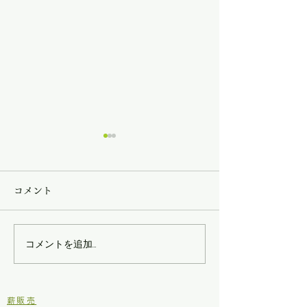
コメント
第三回現場王！
第二回現場王！
コメントを追加…
​薪販売