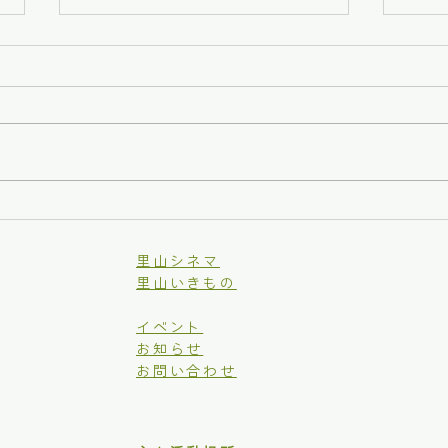
地元を味わう・虫沢の里芋
秋の
【芋煮会】
×木
里山シネマ
里山いきもの
イベント
お知らせ
お問い合わせ