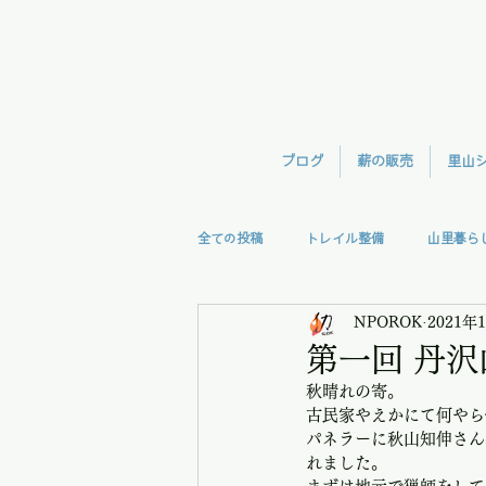
ブログ
薪の販売
里山
全ての投稿
トレイル整備
山里暮ら
NPOROK
2021年
森林整備
TreeClimb
モモン
第一回 丹
秋晴れの寄。
視察
授業
里の味
古民家やえかにて何やら
パネラーに秋山知伸さん
れました。