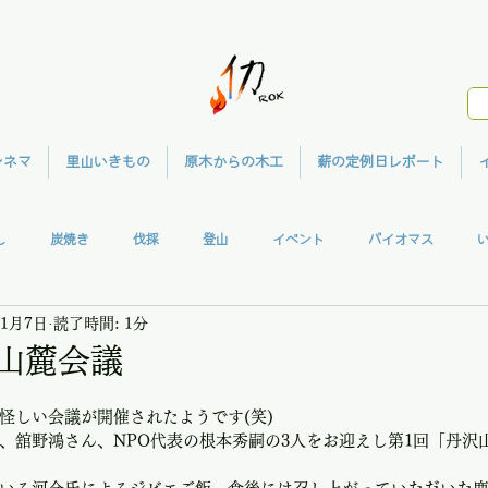
シネマ
里山いきもの
原木からの木工
薪の定例日レポート
し
炭焼き
伐採
登山
イベント
バイオマス
11月7日
読了時間: 1分
ガハウス
共同作業
ウッドクラフト
メディア
里山シネマ
沢山麓会議
怪しい会議が開催されたようです(笑)
、舘野鴻さん、NPO代表の根本秀嗣の3人をお迎えし第1回「丹沢