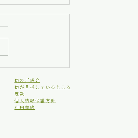
味覚とまな板作り【蒸留
工】
仂のご紹介
仂が目指しているところ
定款
個人情報保護方針
利用規約