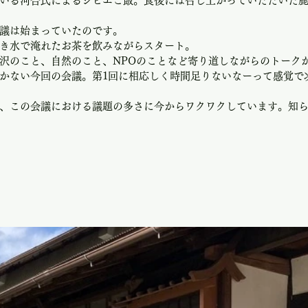
いる河合氏によるジビエご飯。食後には召し上がっていただいた
議は始まっていたのです。
き水で淹れたお茶を飲みながらスタート。
沢のこと、自然のこと、NPOのことなど寄り道しながらのトーク
かない今回の会議。第1回に相応しく時間足りないなーって感覚で
、この会議における議題の多さに今からワクワクしています。知