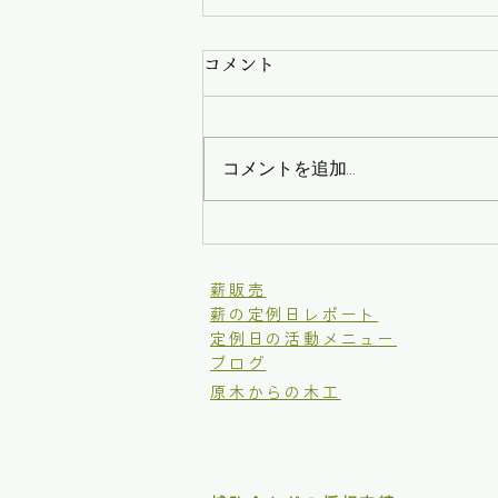
コメント
コメントを追加…
年忘れ餅つき会
​薪販売
薪の定例日レポート
定例日の活動メニュー
ブログ
原木からの木工