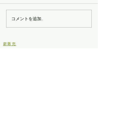
コメントを追加…
香りプロジェクト本格始
森の居場所作り
動！
４
​薪販売
薪の定例日レポート
定例日の活動メニュー
ブログ
里山シネマ
里山いきもの
原木からの木工
イベント
お知らせ
仂のご紹介
仂が目指しているところ
定款
個人情報保護方針