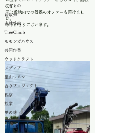
いきもの
完了。
同じ敷地内での伐採のオファーも頂けまし
薪販売
た。
森林整備
ありがとうございます。
TreeClimb
モモンガハウス
共同作業
ウッドクラフト
メディア
里山シネマ
香りプロジェクト
視察
授業
里の味