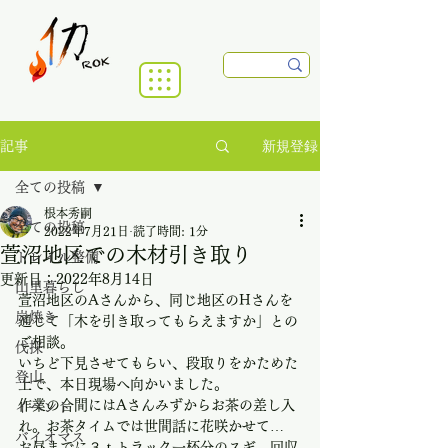
新規登録
記事
全ての投稿
根本秀嗣
全ての投稿
2022年7月21日
読了時間: 1分
萱沼地区での木材引き取り
トレイル整備
更新日：
2022年8月14日
山里暮らし
萱沼地区のAさんから、同じ地区のHさんを
炭焼き
通じて「木を引き取ってもらえますか」との
ご相談。
伐採
いちど下見させてもらい、段取りをかためた
登山
上で、本日現場へ向かいました。
作業の合間にはAさんみずからお茶の差し入
イベント
れ。お茶タイムでは世間話に花咲かせて…
バイオマス
お昼までに３ｔトラック一杯分のスギ、回収