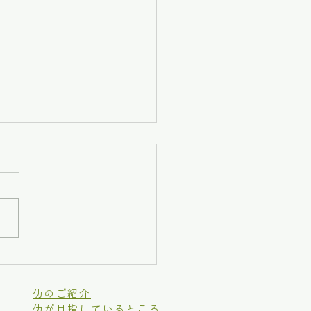
れは多彩！水曜日の賑や
薪割り
仂のご紹介
仂が目指しているところ