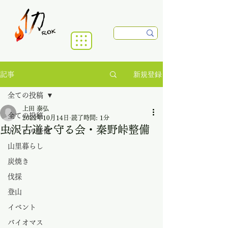
新規登録
記事
全ての投稿
上田 泰弘
全ての投稿
2022年10月14日
読了時間: 1分
虫沢古道を守る会・秦野峠整備
トレイル整備
山里暮らし
炭焼き
伐採
登山
イベント
バイオマス