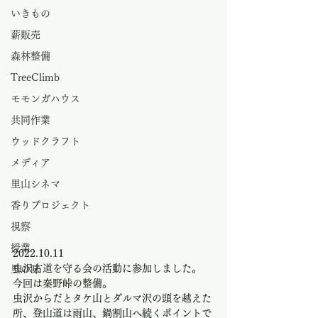
いきもの
薪販売
森林整備
TreeClimb
モモンガハウス
共同作業
ウッドクラフト
メディア
里山シネマ
香りプロジェクト
視察
授業
2022.10.11
虫沢古道を守る会の活動に参加しました。
里の味
今回は秦野峠の整備。
虫沢からだとタケ山とダルマ沢の頭を越えた
所、登山道は雨山、鍋割山へ続くポイントで