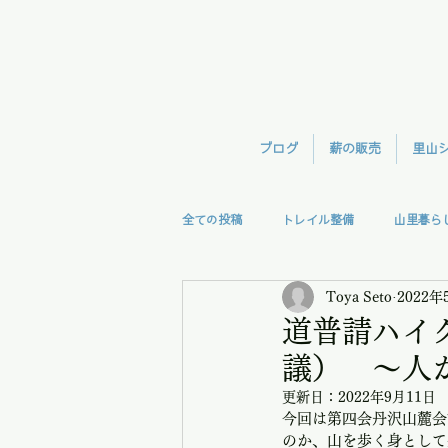
ブログ
薪の販売
里山
全ての投稿
トレイル整備
山里暮ら
Toya Seto
2022年
森林整備
TreeClimb
モモン
道普請ハイ
議） 〜人
視察
授業
里の味
更新日：
2022年9月11日
今回は第四会丹沢山麓会
のか、山を歩く身として