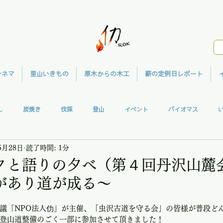
シネマ
里山いきもの
原木からの木工
薪の定例日レポート
し
炭焼き
伐採
登山
イベント
バイオマス
5月28日
読了時間: 1分
ガハウス
共同作業
ウッドクラフト
メディア
里山シネマ
クと語りの夕べ（第４回丹沢山麓
があり道が成る〜
議「NPO法人仂」が主催、「虫沢古道を守る会」の皆様が普段ど
登山道整備のごく一部に参加させて頂きました！