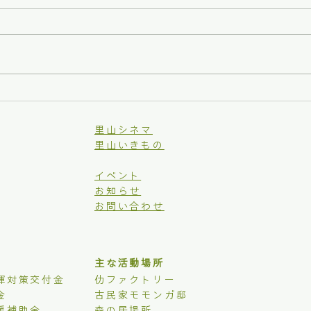
年忘れ餅つき会
地元
【芋
里山シネマ
里山いきもの
イベント
お知らせ
お問い合わせ
主な活動場所
揮対策交付金
仂ファクトリー
金
古民家モモンガ邸
援補助金
森の居場所