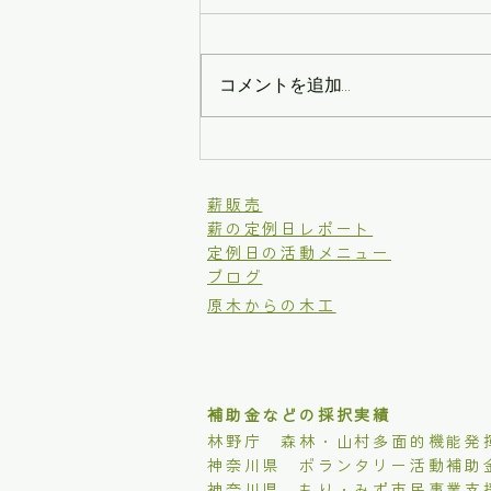
コメントを追加…
宮地山登山道の道普請 -１
​薪販売
薪の定例日レポート
定例日の活動メニュー
ブログ
原木からの木工
補助金などの採択実績
林野庁 森林・山村多面的機能発
​神奈川県 ボランタリー活動補助
​神奈川県 もり・みず市民事業支