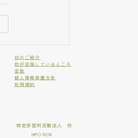
を味わう・虫沢の里芋
煮会】
仂のご紹介
仂が目指しているところ
定款
個人情報保護方針
利用規約
​特定非営利活動法人 仂
NPO ROK