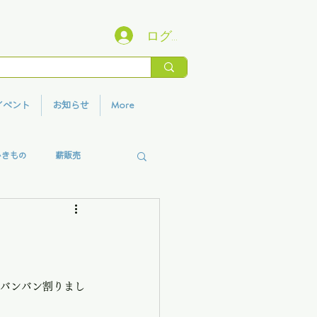
ログイン
イベント
お知らせ
More
いきもの
薪販売
香りプロジェクト
らバンバン割りまし