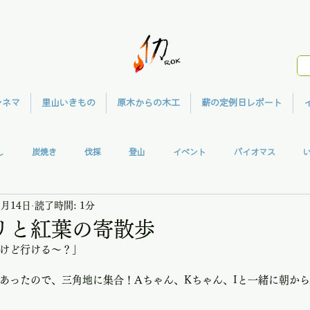
シネマ
里山いきもの
原木からの木工
薪の定例日レポート
し
炭焼き
伐採
登山
イベント
バイオマス
1月14日
読了時間: 1分
ガハウス
共同作業
ウッドクラフト
メディア
里山シネマ
リと紅葉の寄散歩
けど行ける〜？」
あったので、三角地に集合！Aちゃん、Kちゃん、Iと一緒に朝か