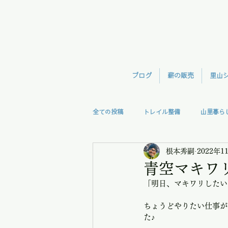
ブログ
薪の販売
里山
全ての投稿
トレイル整備
山里暮ら
根本秀嗣
2022年1
森林整備
TreeClimb
モモン
青空マキワ
「明日、マキワリしたい
視察
授業
里の味
ちょうどやりたい仕事が
た♪