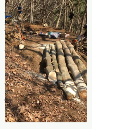
いきもの
薪販売
森林整備
TreeClimb
モモンガハウス
共同作業
ウッドクラフト
メディア
里山シネマ
香りプロジェクト
視察
授業
里の味