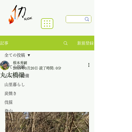
新規登録
記事
全ての投稿
根本秀嗣
全ての投稿
2019年3月20日
読了時間: 0分
丸太橋梁
トレイル整備
山里暮らし
炭焼き
伐採
登山
イベント
バイオマス