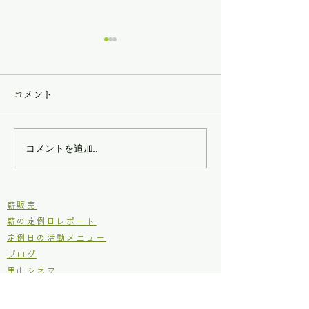
コメント
第三回現場王！
第二回現場王！
コメントを追加…
​薪販売
薪の定例日レポート
定例日の活動メニュー
ブログ
里山シネマ
里山いきもの
原木からの木工