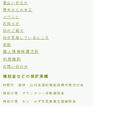
里山いきもの
原木からの木工
イベント
お知らせ
仂のご紹介
仂が目指しているところ
定款
個人情報保護方針
利用規約
お問い合わせ
補助金などの採択実績
林野庁 森林・山村多面的機能発揮対策交付金
​神奈川県 ボランタリー活動補助金
​神奈川県 もり・みず市民事業支援補助金
松田町 木質バイオマス利用促進事業補助金
主な活動場所
仂ファクトリー