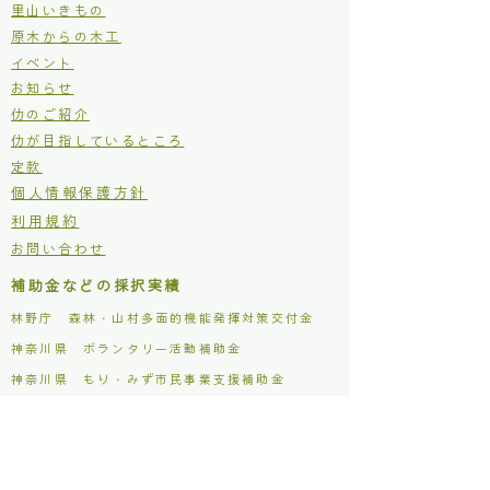
里山いきもの
原木からの木工
イベント
お知らせ
仂のご紹介
仂が目指しているところ
定款
個人情報保護方針
利用規約
お問い合わせ
補助金などの採択実績
林野庁 森林・山村多面的機能発揮対策交付金
​神奈川県 ボランタリー活動補助金
​神奈川県 もり・みず市民事業支援補助金
松田町 木質バイオマス利用促進事業補助金
主な活動場所
仂ファクトリー