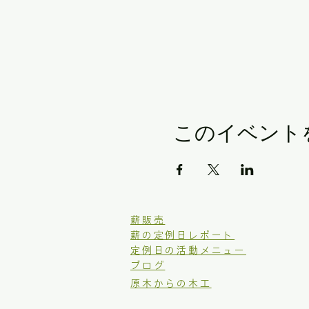
このイベント
​薪販売
薪の定例日レポート
定例日の活動メニュー
ブログ
原木からの木工