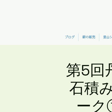
ブログ
薪の販売
里山
第5回
石積
ーク