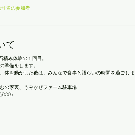
+1 名の参加者
いて
石積み体験の１回目。
みの準備をします。
が、体を動かした後は、みんなで食事と語らいの時間を過ごしまし
むの家裏、うみかぜファーム駐車場  
始8:30）