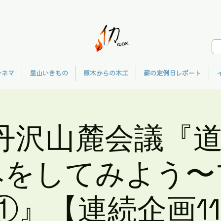
シネマ
里山いきもの
原木からの木工
薪の定例日レポート
丹沢山麓会議『
みをしてみよう〜
①』【連続企画11/