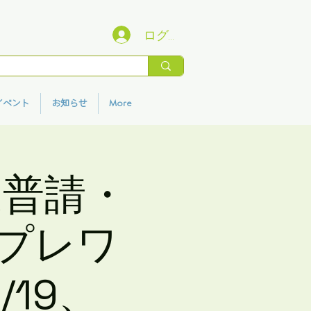
ログイン
イベント
お知らせ
More
道普請・
プレワ
19、