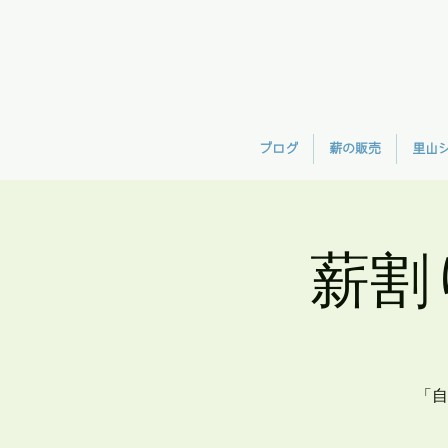
ブログ
薪の販売
里山
薪割