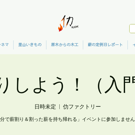
シネマ
里山いきもの
原木からの木工
薪の定例日レポート
りしよう！（入
日時未定
  |  
仂ファクトリー