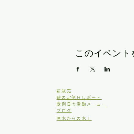
このイベント
​薪販売
薪の定例日レポート
定例日の活動メニュー
ブログ
原木からの木工