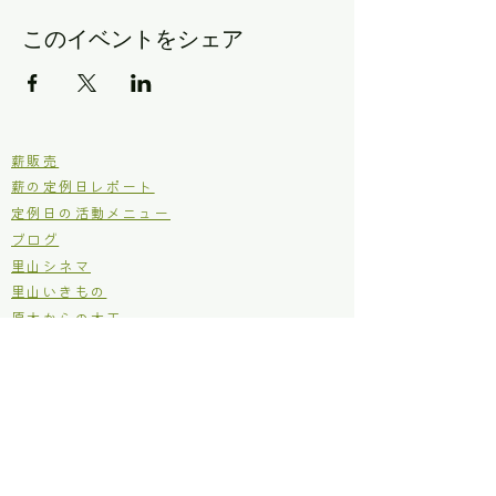
このイベントをシェア
​薪販売
薪の定例日レポート
定例日の活動メニュー
ブログ
里山シネマ
里山いきもの
原木からの木工
イベント
お知らせ
仂のご紹介
仂が目指しているところ
定款
個人情報保護方針