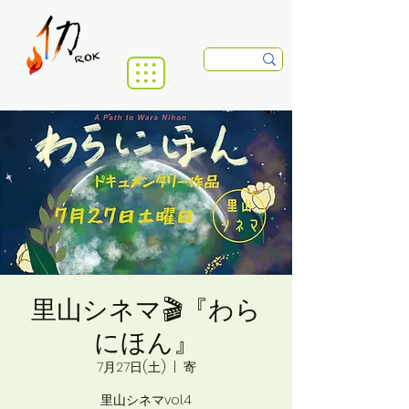
里山シネマ🎬『わら
にほん』
7月27日(土)
  |  
寄
里山シネマvol.4