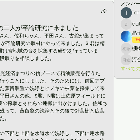
メンバ
Tor
da
大4年の二人が卒論研究に来ました
daton5
晶
本さん、佐和ちゃん、平田さん、古舘が集まって
正
君が卒論研究の取材にやって来ました。
S
 君は精
棚橋
君は寄地域の音を採集する研究を行っていま
棚橋 徹
段取りを相談しました。
河
河合 健
すべての
町観光経済まつりの仂ブースで精油販売を行うた
行うことにしました。そのためには、前回アブ
た蒸留装置の洗浄とヒノキの枝葉を採集して来
平田さんの他、
S
君、
N
君は土佐原フィールドに
葉の採取とそれらの運搬に出かけました。佐和ち
残って、蒸留釜の洗浄とその後で針葉樹と広葉
た。
の下部と上部を水道水で洗浄し、下部に用水路