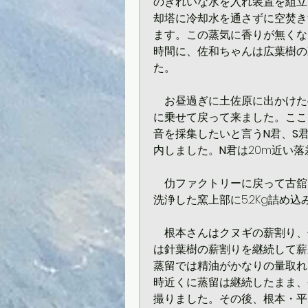
のきれいな水を入れ装置を組立
却塔に冷却水を通さずに空焚き
ます。この蒸気に香りが無くな
時間に、佐和ちゃんは広葉樹の
た。
　お昼過ぎに土佐原に出かけた
に乗せて戻って来ました。ここ
音を採集したいと言う
N
君、
S
内しました。
N
君は20m近い
　仂ファクトリーに戻って古舘
洗浄した窯上部に5.2Kg詰め
　根本さんはクヌギの薪割り、
は針葉樹の薪割りを継続して薪束
蒸留では精油がかなりの量取れ
時近くに蒸留は継続したまま、
撮りました。その後、根本・平