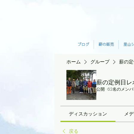
ブログ
薪の販売
里山
ホーム
グループ
薪の定
薪の定例日レ
公開
·
62名のメンバ
ディスカッション
メデ
戻る