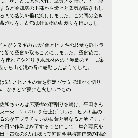
て、かまどに火を入れ、空焚きを行います。冷
すると冷却塔の下部から濛々と蒸気が噴き出し
るまで蒸気を垂れ流ししました。この間の空き
薪割りを、古舘は針葉樹の薪割りを行いまし
4人がクヌギの丸太4個とヒノキの枝葉を軽トラ
で皆で昼食を取ることにしました。昼食後に、
君を連れてやどりき水源林内の「滝郷の滝」に案
落差から出る滝の音に感動したようでした。
は
S
君とヒノキの葉を剪定バサミで細かく切り、
込み、かまどの薪に点火しいつもの
佐和ちゃんは広葉樹の薪割りを続け、平田さん
一束（No.170）を仕上げました。ヒノキ葉の
るのがアブラチャンの枝葉と異なると所です。4
今日の作業は終了することにして、集合写真を
田・古舘の3人は残って補助金申請書作成の相談