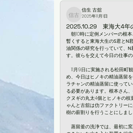
信生 古舘
2025年11月1日
信生 古舘
2025.10.29 東海
　朝10時に定例メンバーの根
暫くすると東海大生の
S
君と
N
油関係の研究を行っていて、
N
す。彼らを交えて今日の仕事の
　11月9日に実施される松田
め、今日はヒノキの精油蒸留を
ラチャンの精油蒸留に使ってい
る必要があります。根本さん、
クヌギの丸太4個とヒノキの枝
ゃんと古舘は仂ファクトリーに
樹の薪割りを行うことにしまし
　蒸留釜の洗浄では、最初に窯