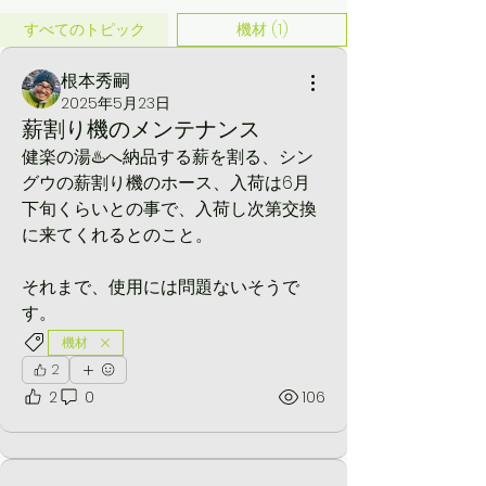
すべてのトピック
機材 (1)
根本秀嗣
2025年5月23日
薪割り機のメンテナンス
健楽の湯♨️へ納品する薪を割る、シン
グウの薪割り機のホース、入荷は6月
下旬くらいとの事で、入荷し次第交換
に来てくれるとのこと。
それまで、使用には問題ないそうで
す。
機材
グループについて
2
毎週水曜日 10:00-15:00 仂ファクト
2
0
106
リーで活動中！ 仂の薪販売についての
ページ