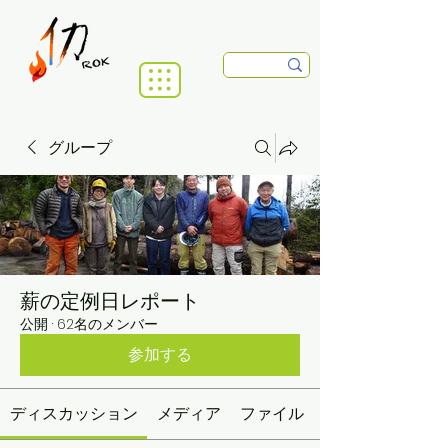
グループ
薪の定例日レポート
公開
·
62名のメンバー
参加する
ディスカッション
メディア
ファイル