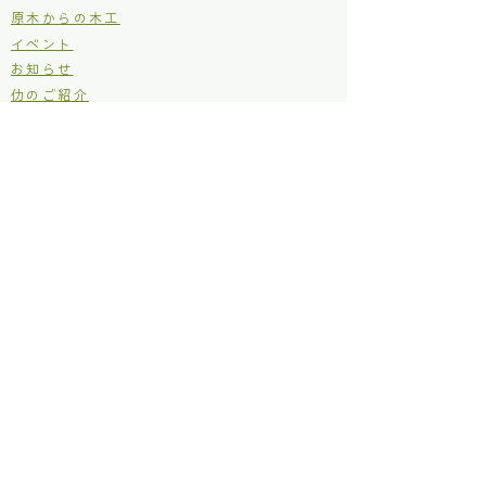
原木からの木工
イベント
お知らせ
仂のご紹介
仂が目指しているところ
定款
個人情報保護方針
利用規約
お問い合わせ
補助金などの採択実績
林野庁 森林・山村多面的機能発揮対策交付金
​神奈川県 ボランタリー活動補助金
​神奈川県 もり・みず市民事業支援補助金
松田町 木質バイオマス利用促進事業補助金
主な活動場所
仂ファクトリー
古民家モモンガ邸