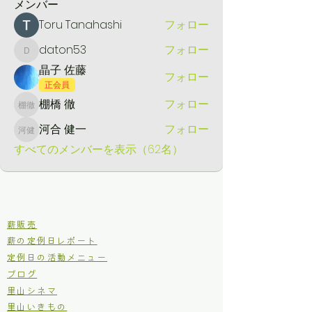
メンバー
Toru Tanahashi
フォロー
daton53
フォロー
daton53
晶子 佐藤
フォロー
正会員
棚橋 徹
フォロー
棚橋 徹
河合 健一
フォロー
河合 健一
すべてのメンバーを表示（62名）
​薪販売
薪の定例日レポート
定例日の活動メニュー
ブログ
里山シネマ
里山いきもの