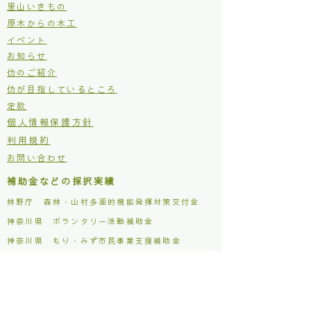
里山いきもの
原木からの木工
イベント
お知らせ
仂のご紹介
仂が目指しているところ
定款
個人情報保護方針
利用規約
お問い合わせ
補助金などの採択実績
林野庁 森林・山村多面的機能発揮対策交付金
​神奈川県 ボランタリー活動補助金
​神奈川県 もり・みず市民事業支援補助金
松田町 木質バイオマス利用促進事業補助金
主な活動場所
仂ファクトリー