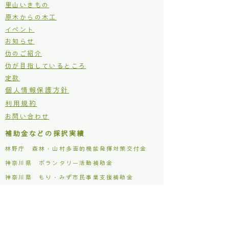
里山いきもの
原木からの木工
イベント
お知らせ
仂のご紹介
仂が目指しているところ
定款
個人情報保護方針
利用規約
お問い合わせ
補助金などの採択実績
林野庁 森林・山村多面的機能発揮対策交付金
​神奈川県 ボランタリー活動補助金
​神奈川県 もり・みず市民事業支援補助金
松田町 木質バイオマス利用促進事業補助金
主な活動場所
仂ファクトリー