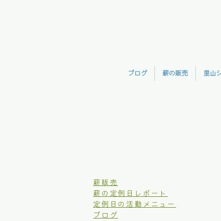
ブログ
薪の販売
里山
​薪販売
薪の定例日レポート
定例日の活動メニュー
ブログ