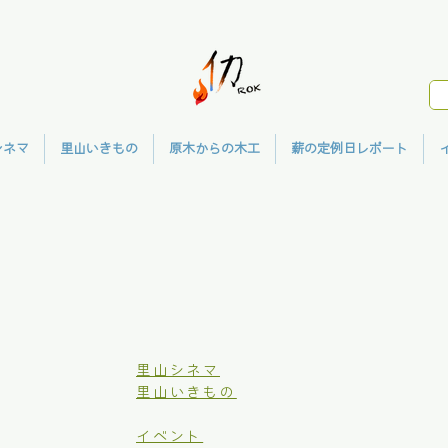
シネマ
里山いきもの
原木からの木工
薪の定例日レポート
里山シネマ
里山いきもの
イベント