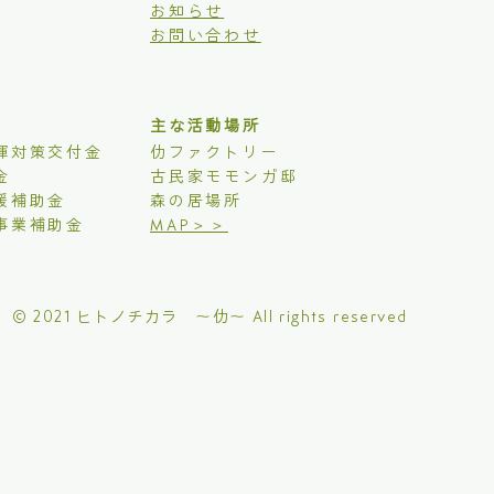
お知らせ
お問い合わせ
主な活動場所
揮対策交付金
仂ファクトリー
金
古民家モモンガ邸
援補助金
森の居場所
事業補助金
MAP＞＞
© 2021 ヒトノチカラ 〜仂〜 All rights reserved