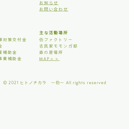
お知らせ
お問い合わせ
主な活動場所
揮対策交付金
仂ファクトリー
金
古民家モモンガ邸
援補助金
森の居場所
事業補助金
MAP＞＞
© 2021 ヒトノチカラ 〜仂〜 All rights reserved