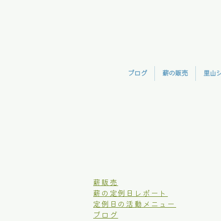
ブログ
薪の販売
里山
​薪販売
薪の定例日レポート
定例日の活動メニュー
ブログ