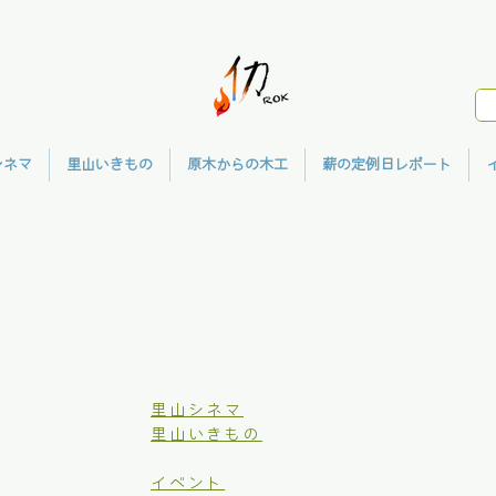
シネマ
里山いきもの
原木からの木工
薪の定例日レポート
里山シネマ
里山いきもの
イベント