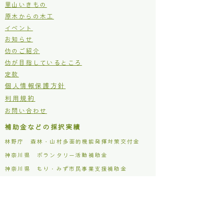
里山いきもの
原木からの木工
イベント
お知らせ
仂のご紹介
仂が目指しているところ
定款
個人情報保護方針
利用規約
お問い合わせ
補助金などの採択実績
林野庁 森林・山村多面的機能発揮対策交付金
​神奈川県 ボランタリー活動補助金
​神奈川県 もり・みず市民事業支援補助金
松田町 木質バイオマス利用促進事業補助金
主な活動場所
仂ファクトリー