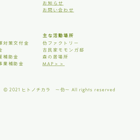
お知らせ
お問い合わせ
主な活動場所
揮対策交付金
仂ファクトリー
金
古民家モモンガ邸
援補助金
森の居場所
事業補助金
MAP＞＞
© 2021 ヒトノチカラ 〜仂〜 All rights reserved