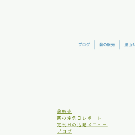
ブログ
薪の販売
里山
​薪販売
薪の定例日レポート
定例日の活動メニュー
ブログ