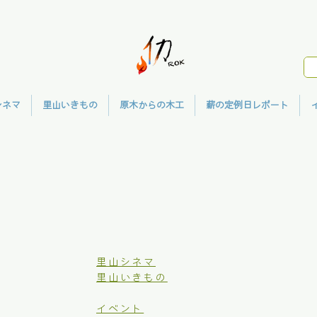
シネマ
里山いきもの
原木からの木工
薪の定例日レポート
里山シネマ
里山いきもの
イベント