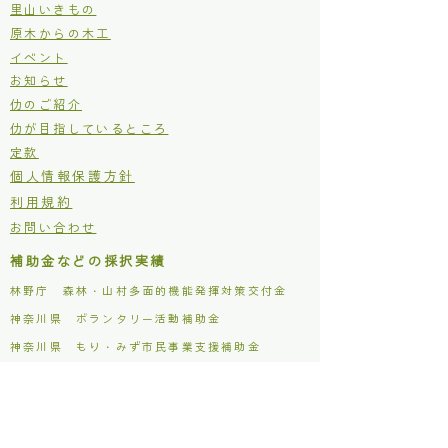
里山いきもの
原木からの木工
イベント
お知らせ
仂のご紹介
仂が目指しているところ
定款
個人情報保護方針
利用規約
お問い合わせ
補助金などの採択実績
林野庁 森林・山村多面的機能発揮対策交付金
​神奈川県 ボランタリー活動補助金
​神奈川県 もり・みず市民事業支援補助金
松田町 木質バイオマス利用促進事業補助金
主な活動場所
仂ファクトリー