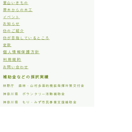
里山いきもの
原木からの木工
イベント
お知らせ
仂のご紹介
仂が目指しているところ
定款
個人情報保護方針
利用規約
お問い合わせ
補助金などの採択実績
林野庁 森林・山村多面的機能発揮対策交付金
​神奈川県 ボランタリー活動補助金
​神奈川県 もり・みず市民事業支援補助金
松田町 木質バイオマス利用促進事業補助金
主な活動場所
仂ファクトリー