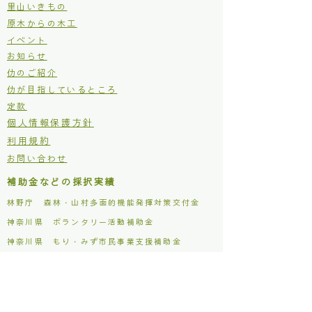
里山いきもの
原木からの木工
イベント
お知らせ
仂のご紹介
仂が目指しているところ
定款
個人情報保護方針
利用規約
お問い合わせ
補助金などの採択実績
林野庁 森林・山村多面的機能発揮対策交付金
​神奈川県 ボランタリー活動補助金
​神奈川県 もり・みず市民事業支援補助金
松田町 木質バイオマス利用促進事業補助金
主な活動場所
仂ファクトリー