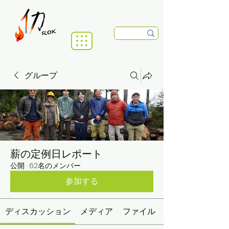
グループ
薪の定例日レポート
公開
·
62名のメンバー
参加する
ディスカッション
メディア
ファイル