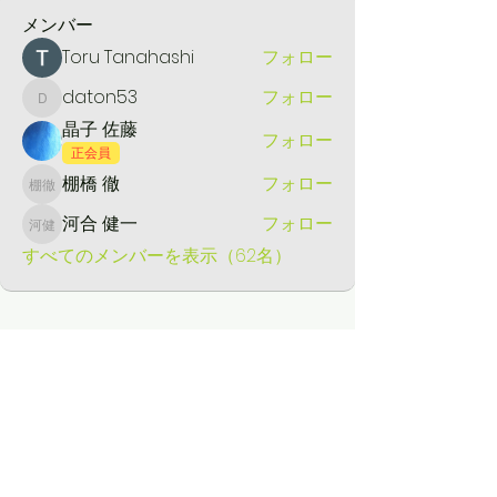
メンバー
Toru Tanahashi
フォロー
daton53
フォロー
daton53
晶子 佐藤
フォロー
正会員
棚橋 徹
フォロー
棚橋 徹
河合 健一
フォロー
河合 健一
すべてのメンバーを表示（62名）
​薪販売
薪の定例日レポート
定例日の活動メニュー
ブログ
里山シネマ