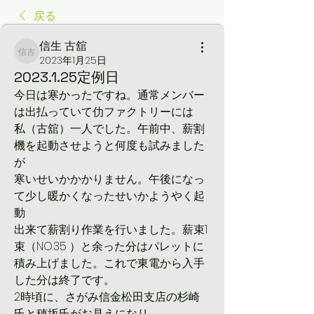
戻る
信生 古舘
信生 古舘
2023年1月25日
2023.1.25定例日
今日は寒かったですね。通常メンバー
は出払っていて仂ファクトリーには
私（古舘）一人でした。午前中、薪割
機を起動させようと何度も試みました
が
寒いせいかかかりません。午後になっ
て少し暖かくなったせいかようやく起
動
出来て薪割り作業を行いました。薪束1
束（NO.35 ）と余った分はパレットに
積み上げました。これで東電から入手
した分は終了です。
2時頃に、さがみ信金松田支店の杉崎
氏と穂坂氏がお見えになり、