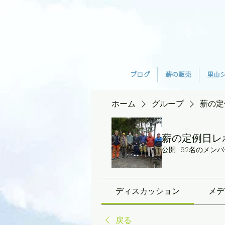
ブログ
薪の販売
里山
ホーム
グループ
薪の定
薪の定例日レ
公開
·
62名のメンバ
ディスカッション
メデ
戻る