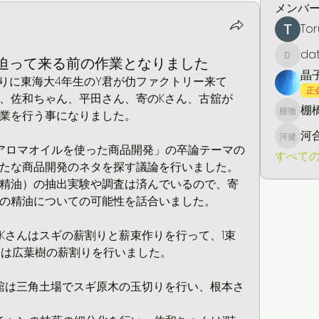
メンバ
Tor
da
0号が迫って来る前の作業となりました
daton5
晶
ぶりに東海大4年生のY君が仂ファクトリー来て
正
、佐和ちゃん、平田さん、寄のKさん、古舘が
棚橋
業を行う事になりました。
棚橋 徹
河
河合 健
アロマオイルを使った商品開発」の卒論テーマの
すべての
たな商品開発のネタを探す議論を行いました。
精油）の抽出実験や調査は済んでいるので、寄
の精油についての可能性を話合いました。
Kさんはスギの薪割りと薪束作りを行って、1束
ちゃんは広葉樹の薪割りを行いました。
舘は三角土場でスギ原木の玉切りを行い、根本さ