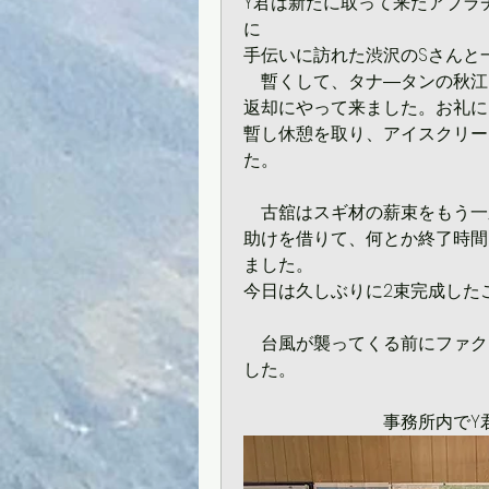
Y君は新たに取って来たアブラ
に
手伝いに訪れた渋沢のSさんと
　暫くして、タナ―タンの秋江
返却にやって来ました。お礼に
暫し休憩を取り、アイスクリー
た。
　古舘はスギ材の薪束をもう一
助けを借りて、何とか終了時間内
ました。
今日は久しぶりに2束完成した
　台風が襲ってくる前にファク
した。
　　　　　　　　事務所内でY