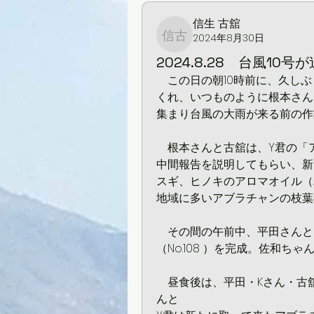
信生 古舘
2024年8月30日
信生 古舘
2024.8.28 台風1
　この日の朝10時前に、久し
くれ、いつものように根本さん
集まり台風の大雨が来る前の作
　根本さんと古舘は、Y君の「
中間報告を説明してもらい、新
スギ、ヒノキのアロマオイル（
地域に多いアブラチャンの枝葉
　その間の午前中、平田さんと
（No.108 ）を完成。佐和
　昼食後は、平田・Kさん・古
んと