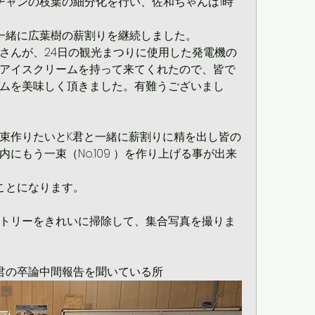
チャンの枝葉の細分化を行い、佐和ちゃんは1時
一緒に広葉樹の薪割りを継続しました。
さんが、24日の観光まつりに使用した発電機の
アイスクリームを持って来てくれたので、皆で
ムを美味しく頂きました。有難うございまし
束作りたいとK君と一緒に薪割りに精を出し皆の
にもう一束（No.109 ）を作り上げる事が出来
ことになります。
トリーをきれいに掃除して、集合写真を撮りま
君の卒論中間報告を聞いている所