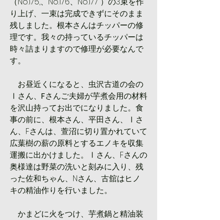
（No.175,、No.176、No.177 ）の3束を作
り上げ、一束は完成できずにそのまま
残しました。根本さんはチッパーの修
理です。我々の持っているチッパーは
時々詰まりますので修理が必要なんで
す。
　お昼近くになると、虫沢古道の会の
Ⅰさん、
F
さんご夫婦が芋煮会用の材料
を沢山持ってお出でになりました。食
事の前に、根本さん、平田さん、Ⅰさ
ん、Fさんは、萱沼に切り置かれていて
広葉樹の薪の原料とするエノキを収集
運搬に出かけました。Ⅰさん、Fさんの
奥様達は野菜の洗いと刻みに入り、残
った佐和ちゃん、Nさん、古舘はヒノ
キの精油作りを行いました。
　かまどに火をつけ、芋煮鍋と精油装