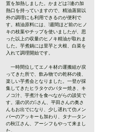
置を加熱しました。かまどは3連の加
熱口を持っていますので、精油蒸留以
外の調理にも利用できるのが便利で
す。精油原料には、1週間ほど前のヒノ
キの枝葉やチップを使いましたが、思
った以上の収量のヒノキ精油が取れま
した。芋煮鍋には里芋と大根、白菜を
入れて調理開始です。
　一時間位してエノキ材の運搬組が戻
ってきた所で、飲み物での乾杯の後、
楽しい芋煮会となりました。一登が採
集してきたヒラタケのバター焼き、キ
ノコ汁、芋煮汁を食べながらの談笑で
す。湯の沢のSさん、平田さんの奥さ
んもお出でになり、少し遅れて仂メン
バーのアッキーも加わり、タナ―タン
の秋江さん、アーシフもやって来まし
た。