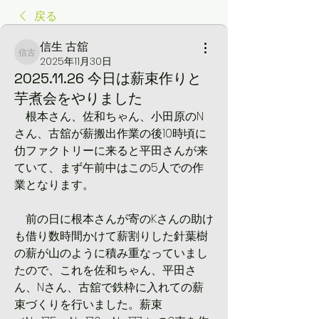
戻る
信生 古舘
信生 古舘
2025年11月30日
2025.11.26 今日は薪束作りと
芋煮会をやりました
　根本さん、佐和ちゃん、小田原のN
さん、古舘が薪搬出作業の後10時頃に
仂ファクトリーに来ると平田さんが来
ていて、まず午前中はこの5人での作
業となります。
　前の日に根本さんが寄のKさんの助け
も借り数時間かけて薪割りした針葉樹
の薪が山のように積み重なっていまし
たので、これを佐和ちゃん、平田さ
ん、Nさん、古舘で鉄枠に入れての薪
束づくりを行いました。薪束