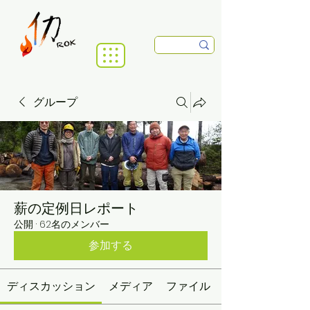
グループ
薪の定例日レポート
公開
·
62名のメンバー
参加する
ディスカッション
メディア
ファイル