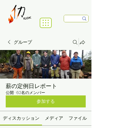
グループ
薪の定例日レポート
公開
·
62名のメンバー
参加する
ディスカッション
メディア
ファイル