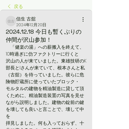
戻る
信生 古舘
信生 古舘
2024年12月20日
2024.12.18 今日も暫くぶりの
仲間が沢山参加！
　「健楽の湯」への薪搬入を終えて、
10時過ぎに仂ファクトリーに行くと
沢山の人が来ていました。東雄技研のK
部長とIさんが来ていて、根本さんと私
（古舘）を待っていました。彼らに危
険物貯蔵所に使っていたブロック・
モルタルの建物を精油製造に貸して頂
くために、精油製造装置の写真を見せ
ながら説明しました。建物の錠前の鍵
を壊しても良いと言ことで、壊して中
を
拝見しました。何も入っておらず、十