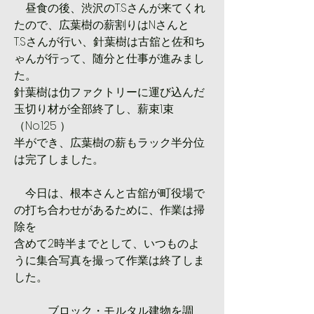
　昼食の後、渋沢のT.Sさんが来てくれ
たので、広葉樹の薪割りはNさんと
T.Sさんが行い、針葉樹は古舘と佐和ち
ゃんが行って、随分と仕事が進みまし
た。
針葉樹は仂ファクトリーに運び込んだ
玉切り材が全部終了し、薪束1束
（No.125 ）
半ができ、広葉樹の薪もラック半分位
は完了しました。
　今日は、根本さんと古舘が町役場で
の打ち合わせがあるために、作業は掃
除を
含めて2時半までとして、いつものよ
うに集合写真を撮って作業は終了しま
した。
　　　ブロック・モルタル建物を調