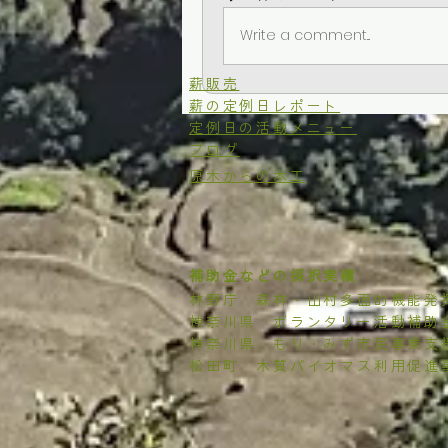
Write a comment...
​薪販売
薪の定例日レポート
定例日の活動メニュー
ブログ
原木からの木工
補助金などの採択実績
林野庁 森林・山村多面的機能発
​神奈川県 ボランタリー活動補助
​神奈川県 もり・みず市民事業支
松田町 木質バイオマス利用促進