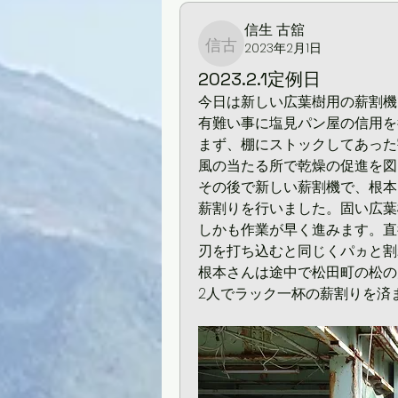
信生 古舘
2023年2月1日
信生 古舘
2023.2.1定例日
今日は新しい広葉樹用の薪割機
有難い事に塩見パン屋の信用を
まず、棚にストックしてあった割
風の当たる所で乾燥の促進を図
その後で新しい薪割機で、根本
薪割りを行いました。固い広葉
しかも作業が早く進みます。直
刃を打ち込むと同じくパヵと割
根本さんは途中で松田町の松の
2人でラック一杯の薪割りを済