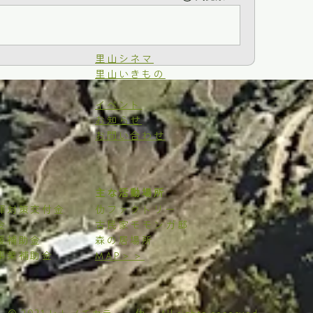
里山シネマ
里山いきもの
イベント
お知らせ
お問い合わせ
主な活動場所
揮対策交付金
仂ファクトリー
金
古民家モモンガ邸
援補助金
森の居場所
事業補助金
MAP＞＞