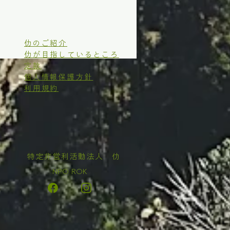
仂のご紹介
仂が目指しているところ
定款
個人情報保護方針
利用規約
​特定非営利活動法人 仂
NPO ROK