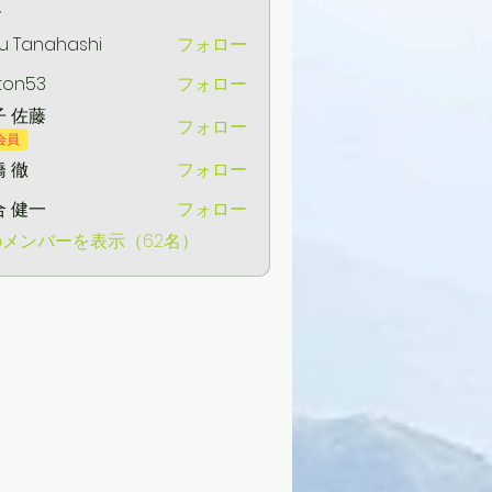
ー
u Tanahashi
フォロー
ton53
フォロー
3
子 佐藤
フォロー
会員
 徹
フォロー
合 健一
フォロー
一
メンバーを表示（62名）