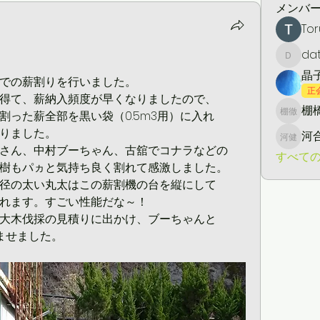
メンバ
Tor
da
daton5
晶
での薪割りを行いました。
正
得て、薪納入頻度が早くなりましたので、
棚橋
った薪全部を黒い袋（0.5m3用）に入れ
棚橋 徹
りました。
河
河合 健
さん、中村ブーちゃん、古舘でコナラなどの
すべての
樹もパヵと気持ち良く割れて感激しました。
径の太い丸太はこの薪割機の台を縦にして
れます。すごい性能だな～！
大木伐採の見積りに出かけ、ブーちゃんと
ませました。