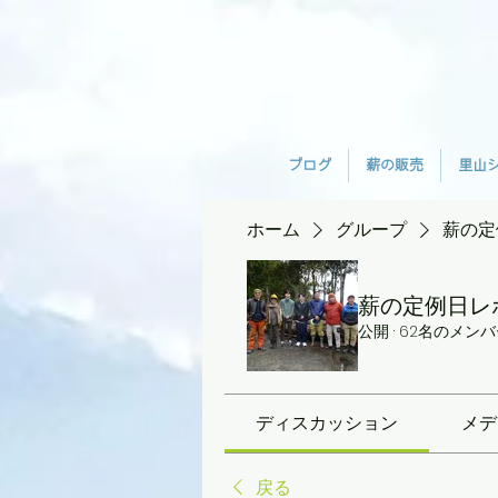
ブログ
薪の販売
里山
ホーム
グループ
薪の定
薪の定例日レ
公開
·
62名のメンバ
ディスカッション
メデ
戻る