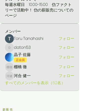
毎週水曜日 10:00-15:00 仂ファクト
リーで活動中！ 仂の薪販売についての
ページ
メンバー
Toru Tanahashi
フォロー
daton53
フォロー
daton53
晶子 佐藤
フォロー
正会員
棚橋 徹
フォロー
棚橋 徹
河合 健一
フォロー
河合 健一
すべてのメンバーを表示（62名）
​薪販売