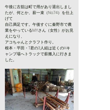
午後に古舘は町で用があり退出しまし
たが、何とか、薪一束（No.74）を仕上
げて
自己満足です。午後すぐに秦野市で農
業をやっているM.Yさん（女性）がお見
えになり、
アコちゃんとクラフト作り。
根本・平田・T君の3人組は近くのHキ
ャンプ場へトラックで薪搬入に行きま
した。