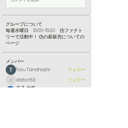
グループについて
毎週水曜日 10:00-15:00 仂ファクト
リーで活動中！ 仂の薪販売についての
ページ
メンバー
Toru Tanahashi
フォロー
daton53
フォロー
daton53
晶子 佐藤
フォロー
正会員
棚橋 徹
フォロー
棚橋 徹
河合 健一
フォロー
河合 健一
すべてのメンバーを表示（62名）