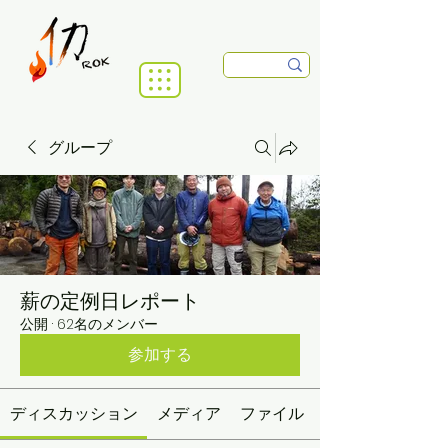
グループ
薪の定例日レポート
公開
·
62名のメンバー
参加する
ディスカッション
メディア
ファイル