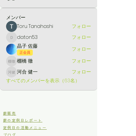
メンバー
Toru Tanahashi
フォロー
daton53
フォロー
daton53
晶子 佐藤
フォロー
正会員
棚橋 徹
フォロー
棚橋 徹
河合 健一
フォロー
河合 健一
すべてのメンバーを表示（63名）
​薪販売
薪の定例日レポート
定例日の活動メニュー
ブログ