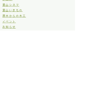
里山シネマ
里山いきもの
原木からの木工
イベント
お知らせ
仂のご紹介
仂が目指しているところ
定款
個人情報保護方針
利用規約
お問い合わせ
補助金などの採択実績
林野庁 森林・山村多面的機能発揮対策交付金
​神奈川県 ボランタリー活動補助金
​神奈川県 もり・みず市民事業支援補助金
松田町 木質バイオマス利用促進事業補助金
主な活動場所