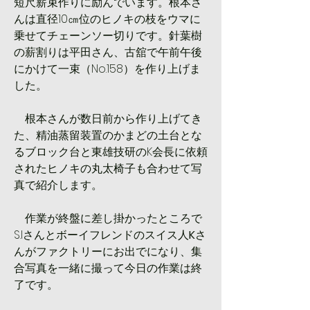
短尺薪束作りに励んでいます。根本さ
んは直径10㎝位のヒノキの枝をウマに
乗せてチェーンソー切りです。針葉樹
の薪割りは平田さん、古舘で午前午後
にかけて一束（No.158）を作り上げま
した。
　根本さんが数日前から作り上げてき
た、精油蒸留装置のかまどの土台とな
るブロック台と東雄技研のK会長に依頼
されたヒノキの丸太椅子も合わせて写
真で紹介します。
　作業が終盤に差し掛かったところで
S.Iさんとボーイフレンドのスイス人
K
さ
んがファクトリーにお出でになり、集
合写真を一緒に撮って今日の作業は終
了です。