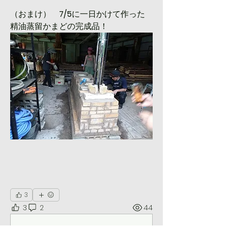
（おまけ）　
7/5
に一日かけて作った
精油蒸留かまどの完成品！
3
3
2
44