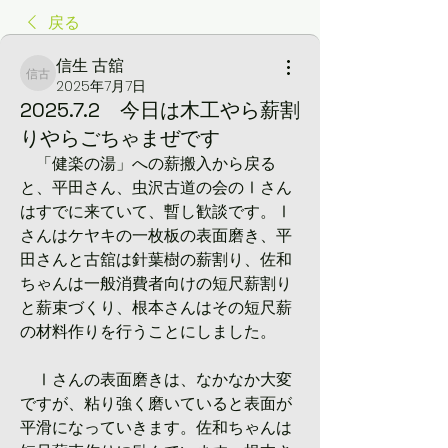
戻る
信生 古舘
信生 古舘
2025年7月7日
2025.7.2 今日は木工やら薪割
りやらごちゃまぜです
　「健楽の湯」への薪搬入から戻る
と、平田さん、虫沢古道の会のⅠさん
はすでに来ていて、暫し歓談です。Ⅰ
さんはケヤキの一枚板の表面磨き、平
田さんと古舘は針葉樹の薪割り、佐和
ちゃんは一般消費者向けの短尺薪割り
と薪束づくり、根本さんはその短尺薪
の材料作りを行うことにしました。
　Ⅰさんの表面磨きは、なかなか大変
ですが、粘り強く磨いていると表面が
平滑になっていきます。佐和ちゃんは