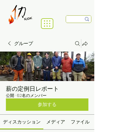
グループ
薪の定例日レポート
公開
·
62名のメンバー
参加する
ディスカッション
メディア
ファイル