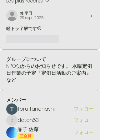
Les plus récents
修 平田
29 sept. 2025
軽トラ了解です🫡
J'aime
Répondre
グループについて
NPO仂からのお知らせです。 水曜定例
日作業の予定『定例日活動のご案内』
など
メンバー
Toru Tanahashi
フォロー
daton53
フォロー
daton53
晶子 佐藤
フォロー
正会員