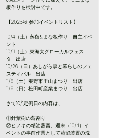
板作りを検討中です。
【2025秋 参加イベントリスト】
10/4（土）蒸留&まな板作り　自主イベ
ント
10/11（土）東海大グローカルフェス
タ　出店
10/26（日）あしがら森と暮らしのフェ
スティバル　出店
11/8（土）秦野市里山まつり　出店
11/9（日）松田町産業まつり　出店
さて10/1定例日の内容は、
①針葉樹の薪割り
②ヒノキの精油蒸留、週末（10/4）イ
ベントの事前作業として蒸留装置の洗