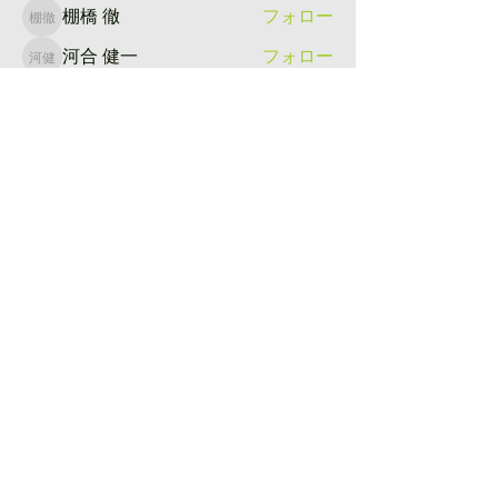
棚橋 徹
フォロー
棚橋 徹
河合 健一
フォロー
河合 健一
すべてのメンバーを表示（63名）
​薪販売
薪の定例日レポート
定例日の活動メニュー
ブログ
里山シネマ
里山いきもの
原木からの木工
イベント
お知らせ
仂のご紹介
仂が目指しているところ