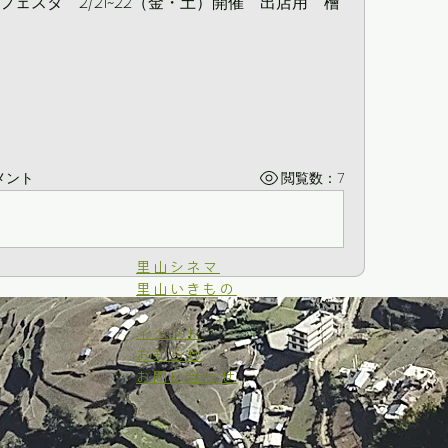
ェスタ　2/21~22（金・土）開催　出店用　檜
メント
閲覧数：7
里山シネマ
里山いきもの
イベント
お知らせ
お問い合わせ