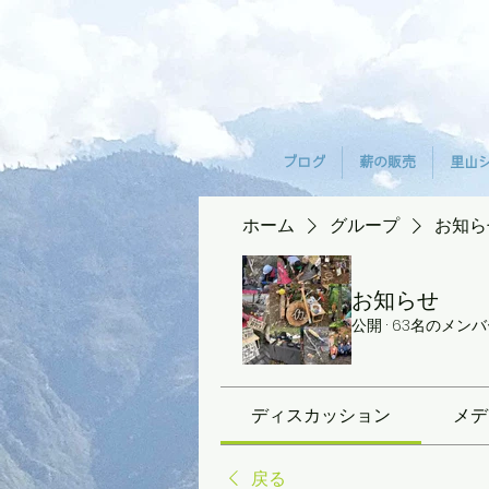
ブログ
薪の販売
里山
ホーム
グループ
お知ら
お知らせ
公開
·
63名のメンバ
ディスカッション
メデ
戻る