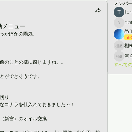
メンバ
Tor
da
活動メニュー
daton5
晶
っかぽかの陽気。
正
棚橋
棚橋 徹
河
河合 健
前のことの様に感じますね。。
すべての
とができそうです。
切り
なコナラを仕入れておきました～！
（新宮）のオイル交換