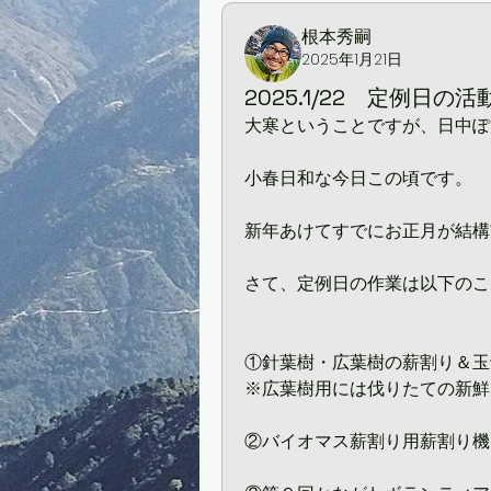
根本秀嗣
2025年1月21日
2025.1/22 定例日の
大寒ということですが、日中ぽ
小春日和な今日この頃です。
新年あけてすでにお正月が結構
さて、定例日の作業は以下のこ
①針葉樹・広葉樹の薪割り＆玉
※広葉樹用には伐りたての新鮮
②バイオマス薪割り用薪割り機