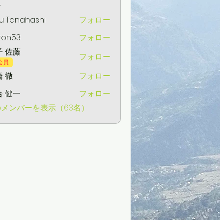
ー
u Tanahashi
フォロー
ton53
フォロー
3
子 佐藤
フォロー
会員
 徹
フォロー
合 健一
フォロー
一
メンバーを表示（63名）