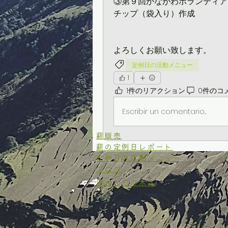
③第９回かながわボランティアフ
チップ（袋入り）作成
よろしくお願い致します。
定例日の活動メニュー
1
1件のリアクション
0件のコ
Escribir un comentario...
​薪販売
薪の定例日レポート
定例日の活動メニュー
ブログ
原木からの木工