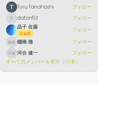
Toru Tanahashi
フォロー
daton53
フォロー
daton53
晶子 佐藤
フォロー
正会員
棚橋 徹
フォロー
棚橋 徹
河合 健一
フォロー
河合 健一
すべてのメンバーを表示（63名）
​薪販売
薪の定例日レポート
定例日の活動メニュー
ブログ
里山シネマ
里山いきもの