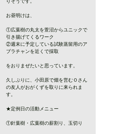
りそうです。
お昼明けは、
①広葉樹の丸太を萱沼からユニックで
引き揚げてくるワーク
②週末に予定している試験蒸留用のア
ブラチャンを近くで採取
をおりまぜたいと思っています。
久しぶりに、小田原で畑を営むＯさん
の友人がおがくずを取りに来られま
す。
★定例日の活動メニュー
①針葉樹・広葉樹の薪割り、玉切り