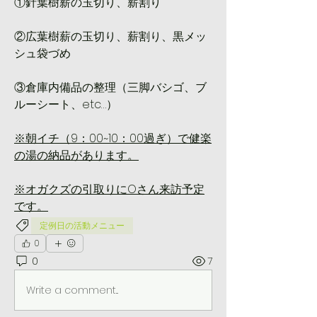
①針葉樹薪の玉切り、薪割り
②広葉樹薪の玉切り、薪割り、黒メッ
シュ袋づめ
③倉庫内備品の整理（三脚バシゴ、ブ
ルーシート、etc…）
※朝イチ（9：00~10：00過ぎ）で健楽
の湯の納品があります。
※オガクズの引取りにOさん来訪予定
です。
定例日の活動メニュー
0
0
7
Write a comment...